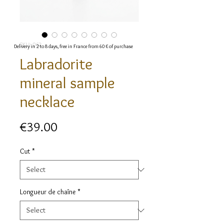
SKU: 062
Delivery in 2 to 8 days, free in France from 60 € of purchase
Labradorite
mineral sample
necklace
Price
€39.00
Cut
*
Longueur de chaîne
*