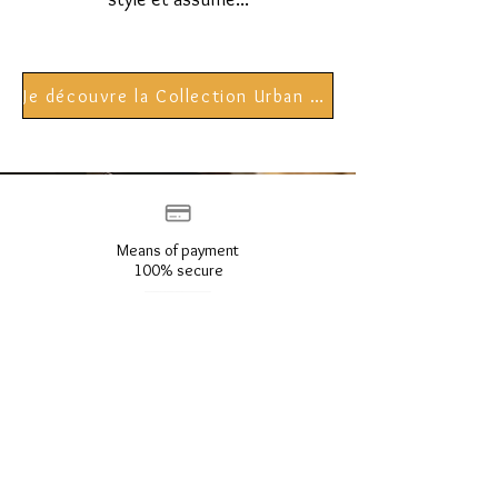
Je découvre la Collection Urban Fossil
Means of payment
100% secure
Returns possible during
30 days
Politique anti-casse