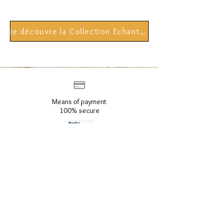
Je découvre la Collection Echantillon Minéral
Means of payment
100% secure
Returns possible during
30 days
Politique anti-casse