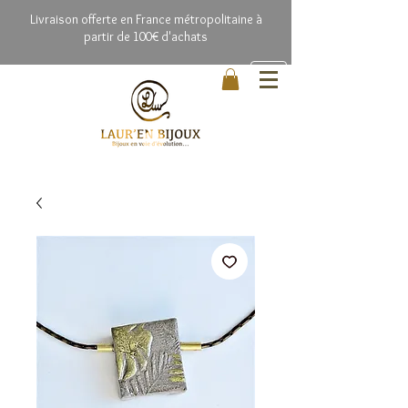
Livrai
son offerte en France métropolitaine à
partir de 100€ d'achats