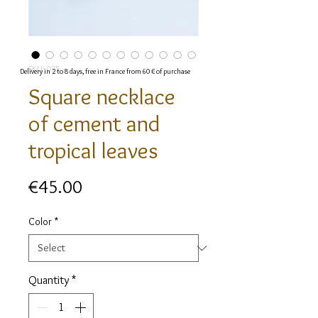
SKU: 075
Delivery in 2 to 8 days, free in France from 60 € of purchase
Square necklace
of cement and
tropical leaves
Price
€45.00
Color
*
Quantity
*