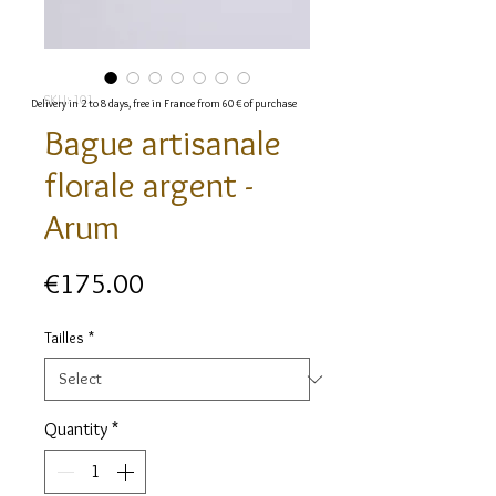
SKU: 101
Delivery in 2 to 8 days, free in France from 60 € of purchase
Bague artisanale
florale argent -
Arum
Price
€175.00
Tailles
*
Quantity
*