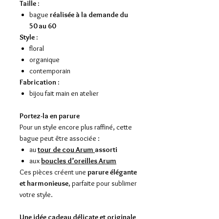
Taille :
bague
réalisée à la demande du
50 au 60
Style :
floral
organique
contemporain
Fabrication :
bijou fait main en atelier
Portez-la en parure
Pour un style encore plus raffiné, cette
bague peut être associée :
au
tour de cou Arum
assorti
aux
boucles d’oreilles Arum
Ces pièces créent une
parure élégante
et harmonieuse
, parfaite pour sublimer
votre style.
Une idée cadeau délicate et originale