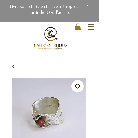
Livrai
son offerte en France métropolitaine à
partir de 100€ d'achats